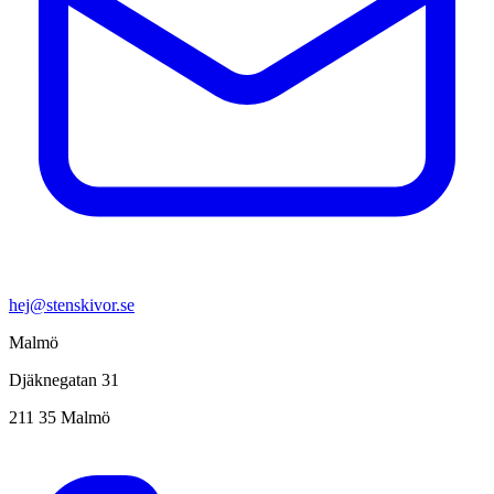
hej@stenskivor.se
Malmö
Djäknegatan 31
211 35 Malmö