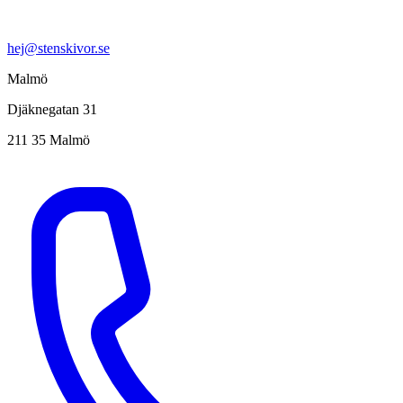
hej@stenskivor.se
Malmö
Djäknegatan 31
211 35 Malmö