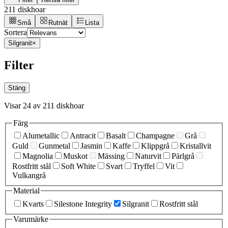
211 diskhoar
Små
Rutnät
Lista
Sortera
Silgranit
×
Filter
Stäng
Visar 24 av 211 diskhoar
Färg
Alumetallic
Antracit
Basalt
Champagne
Grå
Guld
Gunmetal
Jasmin
Kaffe
Klippgrå
Kristallvit
Magnolia
Muskot
Mässing
Naturvit
Pärlgrå
Rostfritt stål
Soft White
Svart
Tryffel
Vit
Vulkangrå
Material
Kvarts
Silestone Integrity
Silgranit
Rostfritt stål
Varumärke