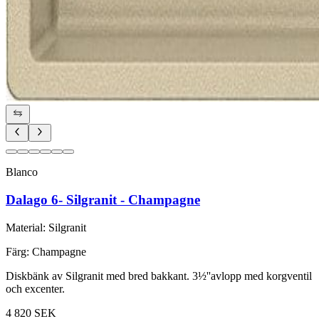
Blanco
Dalago 6- Silgranit - Champagne
Material
:
Silgranit
Färg
:
Champagne
Diskbänk av Silgranit med bred bakkant. 3½''avlopp med korgventil
och excenter.
4 820 SEK