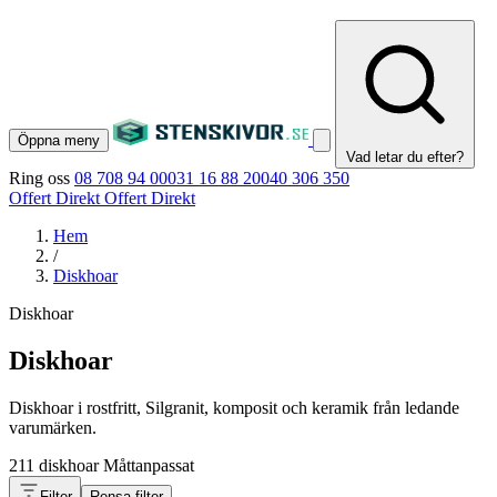
Öppna meny
Vad letar du efter?
Ring oss
08 708 94 00
031 16 88 20
040 306 350
Offert Direkt
Offert Direkt
Hem
/
Diskhoar
Diskhoar
Diskhoar
Diskhoar i rostfritt, Silgranit, komposit och keramik från ledande
varumärken.
211 diskhoar
Måttanpassat
Filter
Rensa filter