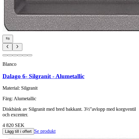
Blanco
Dalago 6- Silgranit - Alumetallic
Material
:
Silgranit
Färg
:
Alumetallic
Diskbänk av Silgranit med bred bakkant. 3½''avlopp med korgventil
och excenter.
4 820 SEK
Se produkt
Lägg till i offert