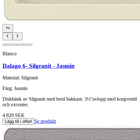
Blanco
Dalago 6- Silgranit - Jasmin
Material
:
Silgranit
Färg
:
Jasmin
Diskbänk av Silgranit med bred bakkant. 3½''avlopp med korgventil
och excenter.
4 820 SEK
Se produkt
Lägg till i offert