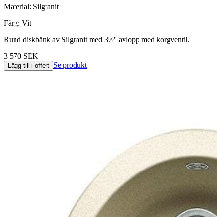
Material
:
Silgranit
Färg
:
Vit
Rund diskbänk av Silgranit med 3½'' avlopp med korgventil.
3 570 SEK
Se produkt
Lägg till i offert