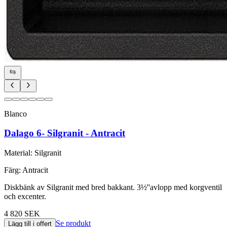
Blanco
Dalago 6- Silgranit - Antracit
Material
:
Silgranit
Färg
:
Antracit
Diskbänk av Silgranit med bred bakkant. 3½''avlopp med korgventil
och excenter.
4 820 SEK
Se produkt
Lägg till i offert