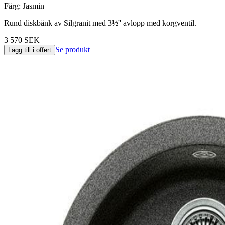
Färg
:
Jasmin
Rund diskbänk av Silgranit med 3½'' avlopp med korgventil.
3 570 SEK
Se produkt
Lägg till i offert