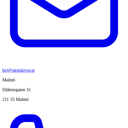
hej@stenskivor.se
Malmö
Djäknegatan 31
211 35 Malmö